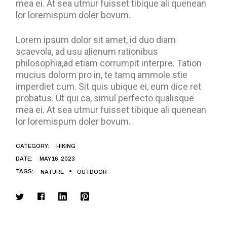
mea ei. At sea utmur fuisset tibique ali quenean
lor loremispum doler bovum.
Lorem ipsum dolor sit amet, id duo diam
scaevola, ad usu alienum rationibus
philosophia,ad etiam corrumpit interpre. Tation
mucius dolorm pro in, te tamq ammole stie
imperdiet cum. Sit quis ubique ei, eum dice ret
probatus. Ut qui ca, simul perfecto qualisque
mea ei. At sea utmur fuisset tibique ali quenean
lor loremispum doler bovum.
CATEGORY:
HIKING
DATE:
MAY 16, 2023
TAGS:
NATURE
OUTDOOR